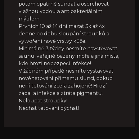
potom opatrně sundat a osprchovat
vlažnou vodou a antibakteriálním
mýdlem.
Prvních 10 až 14 dní mazat 3x až 4x
denně po dobu sloupání stroupků a
vytvoření nové vrstvy kůže.
Minimálně 3 týdny nesmíte navštěvovat
saunu, veřejné bazény, moře a jiná místa,
kde hrozí nebezpečí infekce!
V žádném případě nesmíte vystavovat
nové tetování přímému slunci, pokud
není tetování zcela zahojené! Hrozí
zápal a infekce a ztráta pigmentu.
Neloupat stroupky!
Nechat tetování dýchat!